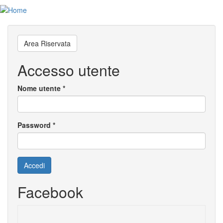
Salta
Toggl
al
navig
contenuto
principale
Area Riservata
Accesso utente
Nome utente
*
Password
*
Accedi
Facebook