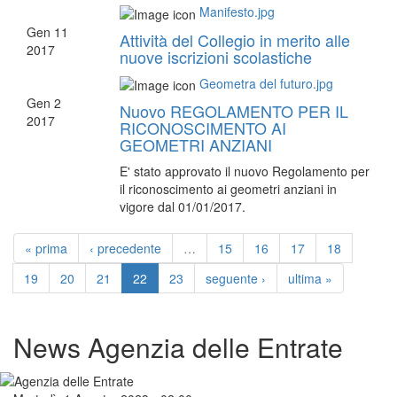
Manifesto.jpg
Gen
11
Attività del Collegio in merito alle
2017
nuove iscrizioni scolastiche
Geometra del futuro.jpg
Gen
2
Nuovo REGOLAMENTO PER IL
2017
RICONOSCIMENTO AI
GEOMETRI ANZIANI
E' stato approvato il nuovo Regolamento per
il riconoscimento ai geometri anziani in
vigore dal 01/01/2017.
« prima
‹ precedente
…
15
16
17
18
19
20
21
22
23
seguente ›
ultima »
News Agenzia delle Entrate