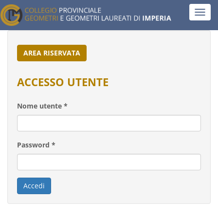
Salta
Toggl
al
navig
contenuto
principale
AREA RISERVATA
ACCESSO UTENTE
Nome utente
*
Password
*
Accedi