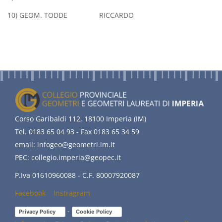
10) GEOM. TODDE RICCARDO
Corso Garibaldi 112, 18100 Imperia (IM)
Tel. 0183 65 04 93 - Fax 0183 65 34 59
email: infogeo@geometri.im.it
PEC: collegio.imperia@geopec.it
P.Iva 01610960088 - C.F. 80007920087
Facebook
(link
Instragram
(link
is
is
-
Privacy Policy
(link is external)
Cookie Policy
(link is external)
external)
external)