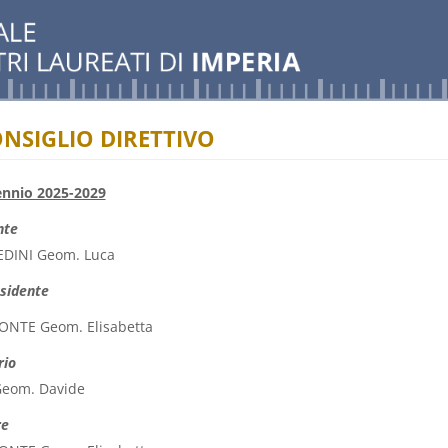
ONSIGLIO DIRETTIVO
nnio 2025-2029
nte
DINI Geom. Luca
esidente
NTE Geom. Elisabetta
rio
Geom. Davide
re