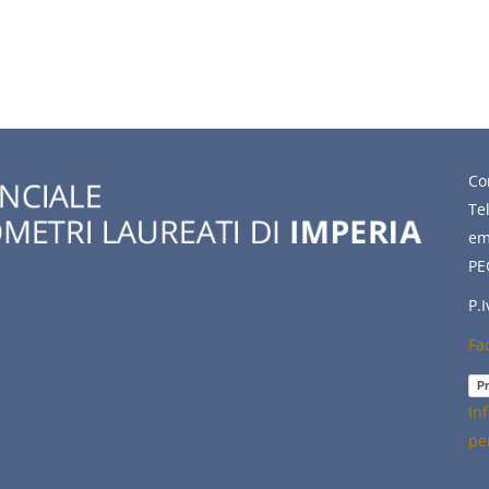
Co
Te
em
PE
P.
Fa
Pr
In
pe