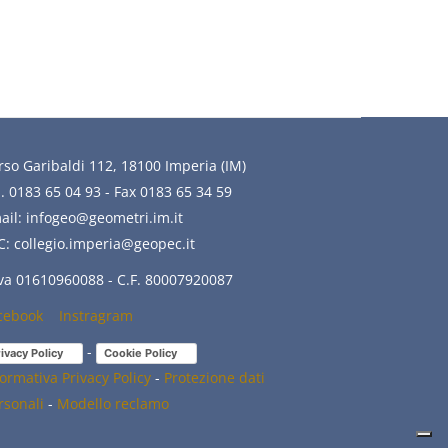
rso Garibaldi 112, 18100 Imperia (IM)
l. 0183 65 04 93 - Fax 0183 65 34 59
ail: infogeo@geometri.im.it
C: collegio.imperia@geopec.it
Iva 01610960088 - C.F. 80007920087
cebook
(link
Instragram
(link
is
is
-
ivacy Policy
(link is external)
Cookie Policy
(link is external)
external)
external)
formativa Privacy Policy
-
Protezione dati
rsonali
-
Modello reclamo