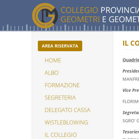
Salta
al
contenuto
principale
IL C
AREA RISERVATA
HOME
Quadrie
Preside
ALBO
MANFRE
FORMAZIONE
(LINK
Vice Pr
IS
SEGRETERIA
EXTERNAL)
FLORIMO
DELEGATO CASSA
Segreta
SGRO' 
WISTLEBLOWING
(LINK
IS
Tesorie
IL COLLEGIO
EXTERNAL)