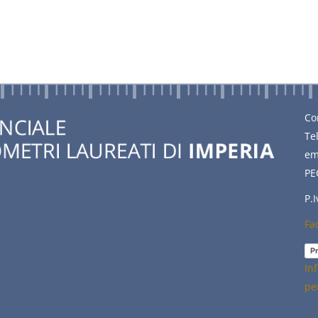
Co
Te
em
PE
P.
Fa
Pr
In
pe