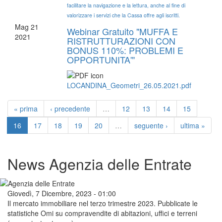
facilitare la navigazione e la lettura, anche al fine di
valorizzare i servizi che la Cassa offre agli iscritti.
Mag
21
Webinar Gratuito "MUFFA E
2021
RISTRUTTURAZIONI CON
BONUS 110%: PROBLEMI E
OPPORTUNITA'"
LOCANDINA_Geometri_26.05.2021.pdf
« prima
‹ precedente
…
12
13
14
15
16
17
18
19
20
…
seguente ›
ultima »
News Agenzia delle Entrate
Giovedì, 7 Dicembre, 2023 - 01:00
Il mercato immobiliare nel terzo trimestre 2023. Pubblicate le
statistiche Omi su compravendite di abitazioni, uffici e terreni