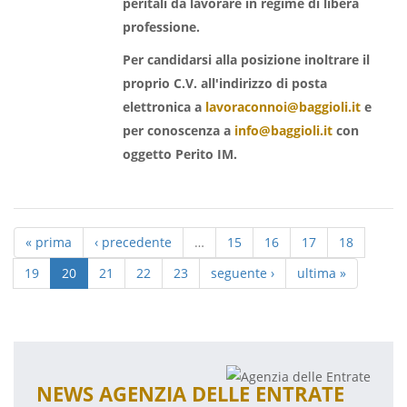
peritali da lavorare in regime di libera
professione.
Per candidarsi alla posizione inoltrare il
proprio C.V. all'indirizzo di posta
elettronica a
lavoraconnoi@baggioli.it
e
per conoscenza a
info@baggioli.it
con
oggetto Perito IM.
« prima
‹ precedente
…
15
16
17
18
19
20
21
22
23
seguente ›
ultima »
NEWS AGENZIA DELLE ENTRATE