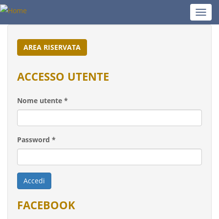
Salta
Toggl
al
navig
contenuto
principale
AREA RISERVATA
ACCESSO UTENTE
Nome utente
*
Password
*
Accedi
FACEBOOK