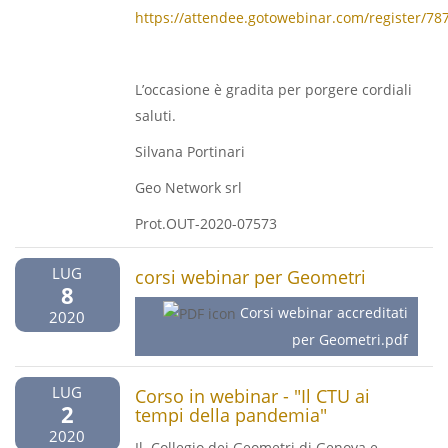
https://attendee.gotowebinar.com/register/7
L’occasione è gradita per porgere cordiali
saluti.
Silvana Portinari
Geo Network srl
Prot.OUT-2020-07573
LUG
corsi webinar per Geometri
8
Corsi webinar accreditati
2020
per Geometri.pdf
LUG
Corso in webinar - "Il CTU ai
2
tempi della pandemia"
2020
Il Collegio dei Geometri di Genova e