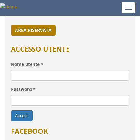
Salta
Toggl
al
navig
contenuto
principale
AREA RISERVATA
ACCESSO UTENTE
Nome utente
*
Password
*
Accedi
FACEBOOK