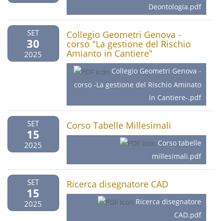
Deontologia.pdf
SET
Collegio Geometri Genova -
30
corso "La gestione del Rischio
Amianto in Cantiere"
2025
Collegio Geometri Genova -
corso -La gestione del Rischio Aminato
in Cantiere-.pdf
SET
Corso Tabelle Millesimali
15
Corso tabelle
2025
millesimali.pdf
SET
Ricerca disegnatore CAD
15
Ricerca disegnatore
2025
CAD.pdf