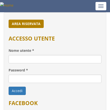
Salta
Toggl
al
navig
contenuto
principale
AREA RISERVATA
ACCESSO UTENTE
Nome utente
*
Password
*
Accedi
FACEBOOK