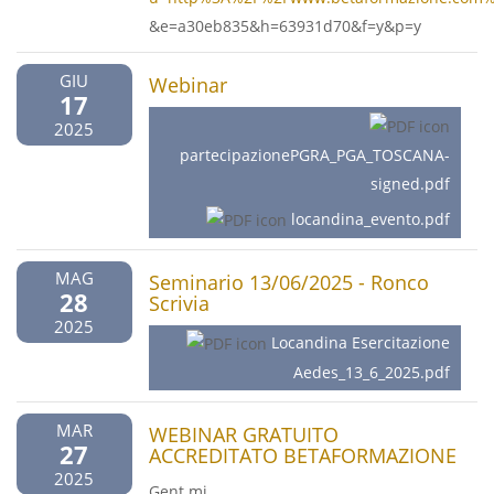
&e=a30eb835&h=63931d70&f=y&p=y
GIU
Webinar
17
2025
partecipazionePGRA_PGA_TOSCANA-
signed.pdf
locandina_evento.pdf
MAG
Seminario 13/06/2025 - Ronco
28
Scrivia
2025
Locandina Esercitazione
Aedes_13_6_2025.pdf
MAR
WEBINAR GRATUITO
27
ACCREDITATO BETAFORMAZIONE
2025
Gent.mi,