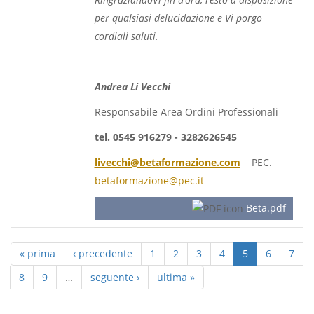
per qualsiasi delucidazione e Vi porgo
cordiali saluti.
Andrea Li Vecchi
Responsabile Area Ordini Professionali
tel. 0545 916279 - 3282626545
livecchi@betaformazione.com
PEC.
betaformazione@pec.it
Beta.pdf
« prima
‹ precedente
1
2
3
4
5
6
7
8
9
…
seguente ›
ultima »