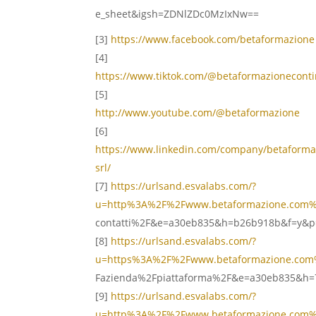
e_sheet&igsh=ZDNlZDc0MzIxNw==
[3]
https://www.facebook.com/betaformazione
[4]
https://www.tiktok.com/@betaformazionecont
[5]
http://www.youtube.com/@betaformazione
[6]
https://www.linkedin.com/company/betaforma
srl/
[7]
https://urlsand.esvalabs.com/?
u=http%3A%2F%2Fwww.betaformazione.com%
contatti%2F&e=a30eb835&h=b26b918b&f=y&p
[8]
https://urlsand.esvalabs.com/?
u=https%3A%2F%2Fwww.betaformazione.com
Fazienda%2Fpiattaforma%2F&e=a30eb835&h=
[9]
https://urlsand.esvalabs.com/?
u=http%3A%2F%2Fwww.betaformazione.com%