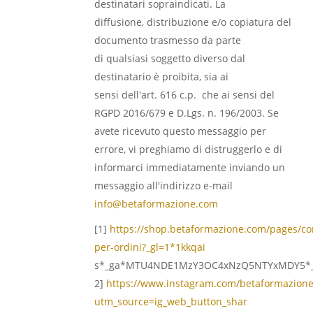
destinatari sopraindicati. La
diffusione, distribuzione e/o copiatura del
documento trasmesso da parte
di qualsiasi soggetto diverso dal
destinatario è proibita, sia ai
sensi dell'art. 616 c.p. che ai sensi del
RGPD 2016/679 e D.Lgs. n. 196/2003. Se
avete ricevuto questo messaggio per
errore, vi preghiamo di distruggerlo e di
informarci immediatamente inviando un
messaggio all'indirizzo e-mail
info@betaformazione.com
[1]
https://shop.betaformazione.com/pages/con
per-ordini?_gl=1*1kkqai
s*_ga*MTU4NDE1MzY3OC4xNzQ5NTYxMDY5*_g
2]
https://www.instagram.com/betaformazione
utm_source=ig_web_button_shar