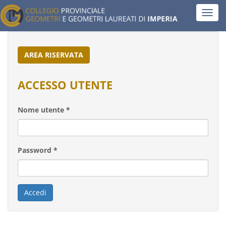
Salta
Toggl
al
navig
contenuto
principale
AREA RISERVATA
ACCESSO UTENTE
Nome utente
*
Password
*
Accedi