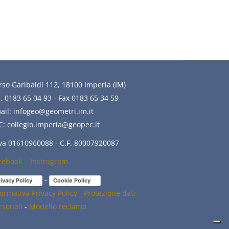
rso Garibaldi 112, 18100 Imperia (IM)
l. 0183 65 04 93 - Fax 0183 65 34 59
ail: infogeo@geometri.im.it
C: collegio.imperia@geopec.it
Iva 01610960088 - C.F. 80007920087
cebook
(link
Instragram
(link
is
is
-
ivacy Policy
(link is external)
Cookie Policy
(link is external)
external)
external)
formativa Privacy Policy
-
Protezione dati
rsonali
-
Modello reclamo