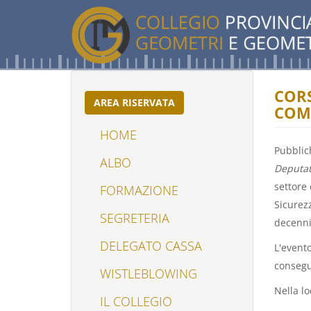
Salta
al
contenuto
principale
CORS
AREA RISERVATA
COME
HOME
Pubblic
ALBO
Deputat
settore 
FORMAZIONE
(LINK
Sicurezz
IS
SEGRETERIA
decenni
EXTERNAL)
DELEGATO CASSA
L'evento
conseg
WISTLEBLOWING
(LINK
IS
Nella lo
IL COLLEGIO
EXTERNAL)