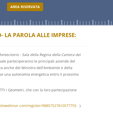
AREA RISERVATA
- LA PAROLA ALLE IMPRESE:
ontecitorio - Sala della Regina della Camera dei
ale parteciperanno le principali aziende del
nza anche del Ministro dell'Ambiente e della
aese una autonomia energetica entro il prossimo
TTI i Geometri, che con la loro partecipazione
.gotowebinar.com/register/98857527810577755
(link
).
is