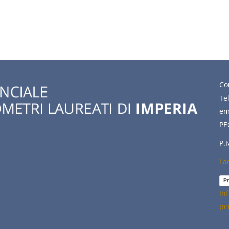
Co
Te
em
PE
P.
Fa
Pr
In
pe