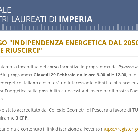
O "INDIPENDENZA ENERGETICA DAL 2050
 RIUSCIRCI"
hiamo la locandina del corso formativo in programma da
Palazzo M
i
in programma
Giovedì 29 Febbraio dalle ore 9.30 alle 12.30,
al qu
energetico italiano e ospiterà un interessante dibattito alla prese
a Energetica sulla possibilità e necessità di avere per il nostro P
o.
 è stato accreditato dal Collegio Geometri di Pescara a favore di TU
uiranno
3 CFP.
candina è contenuto il link d'iscrizione all'evento (
https://register