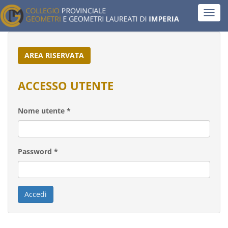
Salta
Toggl
al
navig
contenuto
principale
AREA RISERVATA
ACCESSO UTENTE
Nome utente
*
Password
*
Accedi