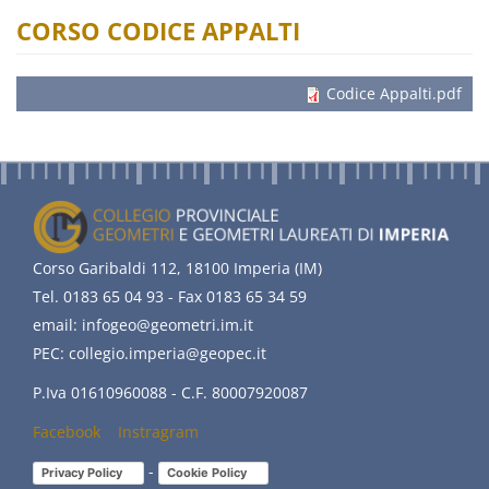
CORSO CODICE APPALTI
Codice Appalti.pdf
Corso Garibaldi 112, 18100 Imperia (IM)
Tel. 0183 65 04 93 - Fax 0183 65 34 59
email: infogeo@geometri.im.it
PEC: collegio.imperia@geopec.it
P.Iva 01610960088 - C.F. 80007920087
Facebook
(link
Instragram
(link
is
is
-
Privacy Policy
(link is external)
Cookie Policy
(link is external)
external)
external)