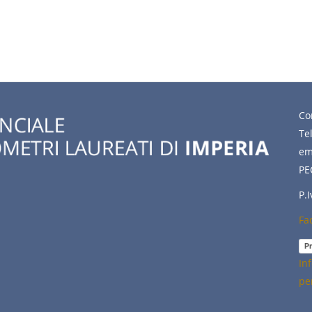
Co
Te
em
PE
P.
Fa
Pr
In
pe