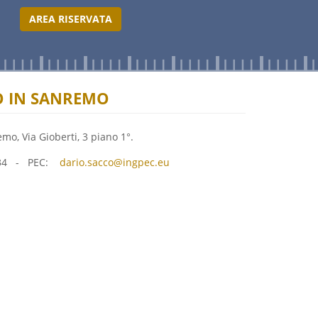
AREA RISERVATA
IO IN SANREMO
emo, Via Gioberti, 3 piano 1°.
936734 - PEC:
dario.sacco@ingpec.eu
(link
sends
e-
mail)