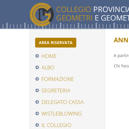
Salta
al
contenuto
principale
ANNU
AREA RISERVATA
HOME
A partir
Chi fos
ALBO
FORMAZIONE
(LINK
IS
SEGRETERIA
EXTERNAL)
DELEGATO CASSA
WISTLEBLOWING
(LINK
IS
IL COLLEGIO
EXTERNAL)