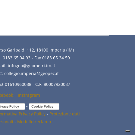
rso Garibaldi 112, 18100 Imperia (IM)
l. 0183 65 04 93 - Fax 0183 65 34 59
ail: infogeo@geometri.im.it
C: collegio.imperia@geopec.it
Iva 01610960088 - C.F. 80007920087
cebook
(link
Instragram
(link
is
is
-
ivacy Policy
(link is external)
Cookie Policy
(link is external)
external)
external)
formativa Privacy Policy
-
Protezione dati
rsonali
-
Modello reclamo