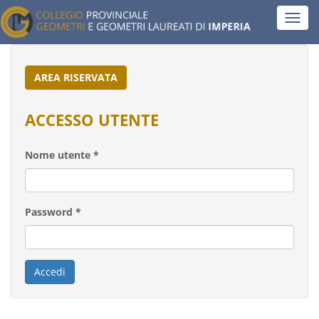
Salta
Toggl
al
navig
contenuto
principale
AREA RISERVATA
ACCESSO UTENTE
Nome utente
*
Password
*
Accedi