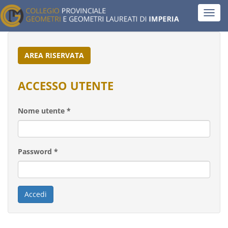
Salta
Toggl
al
navig
contenuto
principale
AREA RISERVATA
ACCESSO UTENTE
Nome utente
*
Password
*
Accedi