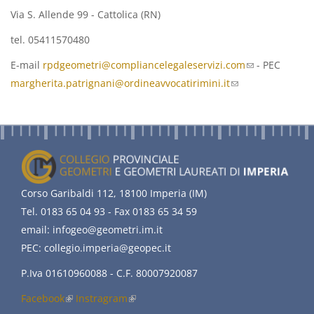
Via S. Allende 99 - Cattolica (RN)
tel. 05411570480
E-mail
rpdgeometri@compliancelegaleservizi.com
(link
- PEC
margherita.patrignani@ordineavvocatirimini.it
(link
sends
sends
e-
e-
mail)
mail)
Corso Garibaldi 112, 18100 Imperia (IM)
Tel. 0183 65 04 93 - Fax 0183 65 34 59
email: infogeo@geometri.im.it
PEC: collegio.imperia@geopec.it
P.Iva 01610960088 - C.F. 80007920087
Facebook
(link
Instragram
(link