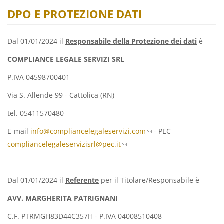
DPO E PROTEZIONE DATI
Dal 01/01/2024 il
Responsabile della Protezione dei dati
è
COMPLIANCE LEGALE SERVIZI SRL
P.IVA 04598700401
Via S. Allende 99 - Cattolica (RN)
tel. 05411570480
E-mail
info@compliancelegaleservizi.com
(link
- PEC
compliancelegaleservizisrl@pec.it
(link
sends
sends
e-
e-
mail)
Dal 01/01/2024 il
Referente
per il Titolare/Responsabile è
mail)
AVV. MARGHERITA PATRIGNANI
C.F. PTRMGH83D44C357H - P.IVA 04008510408