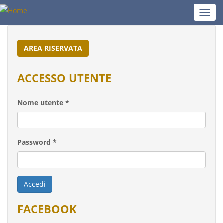
Salta
Toggl
al
navig
contenuto
principale
AREA RISERVATA
ACCESSO UTENTE
Nome utente
*
Password
*
Accedi
FACEBOOK