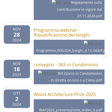
Regolamento sulla
contribuzione in vigore dal
27.11.2024.pdf
NOV
Programma webinar -
28
Riqualificazione dei borghi
2024
Programma_EDILIZIA_borghi_4.12.24def.pdf
NOV
convegno - 365 in Condominio
18
365 Giorni in Condomionio
2024
- in diretta on line o a Como.pdf
OTT
Wood Architecture Prize 2025
2
2024
WAP2025_presentazione_ordini_it.pdf