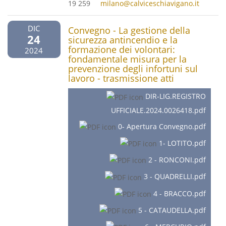
19 259
milano@calviceschiavigano.it
DIC
Convegno - La gestione della
24
sicurezza antincendio e la
formazione dei volontari:
2024
fondamentale misura per la
prevenzione degli infortuni sul
lavoro - trasmissione atti
DIR-LIG.REGISTRO
UFFICIALE.2024.0026418.pdf
0- Apertura Convegno.pdf
1- LOTITO.pdf
2 - RONCONI.pdf
3 - QUADRELLI.pdf
4 - BRACCO.pdf
5 - CATAUDELLA.pdf