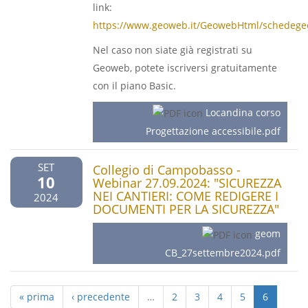
link:
https://www.geoweb.it/GeowebHtml/schedegeofo
Nel caso non siate già registrati su
Geoweb, potete iscriversi gratuitamente
con il piano Basic.
Locandina corso
Progettazione accessibile.pdf
SET
Collegio di Campobasso -
10
Webinar 27.09.2024: "SICUREZZA
NEI CANTIERI: COME REDIGERE I
2024
DOCUMENTI PER LA SICUREZZA"
geom
CB_27settembre2024.pdf
« prima
‹ precedente
…
2
3
4
5
6