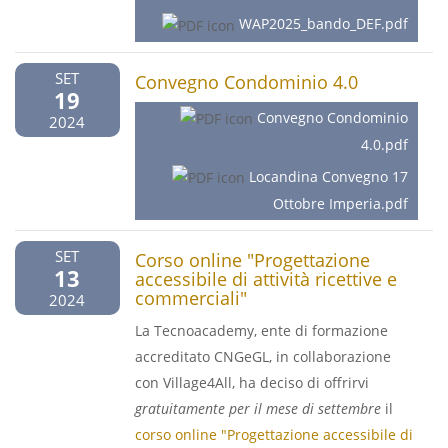
WAP2025_bando_DEF.pdf
SET
Convegno Condominio 4.0
19
Convegno Condominio
2024
4.0.pdf
Locandina Convegno 17
Ottobre Imperia.pdf
SET
Corso online "Progettazione
13
accessibile di attività ricettive e
commerciali"
2024
La Tecnoacademy, ente di formazione
accreditato CNGeGL, in collaborazione
con Village4All, ha deciso di offrirvi
gratuitamente per il mese di settembre
il
corso online "Progettazione accessibile di