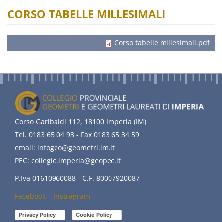
CORSO TABELLE MILLESIMALI
Corso tabelle millesimali.pdf
Corso Garibaldi 112, 18100 Imperia (IM)
Tel. 0183 65 04 93 - Fax 0183 65 34 59
email: infogeo@geometri.im.it
PEC: collegio.imperia@geopec.it
P.Iva 01610960088 - C.F. 80007920087
Facebook
(link
Instragram
(link
is
is
-
Privacy Policy
(link is external)
Cookie Policy
(link is external)
external)
external)