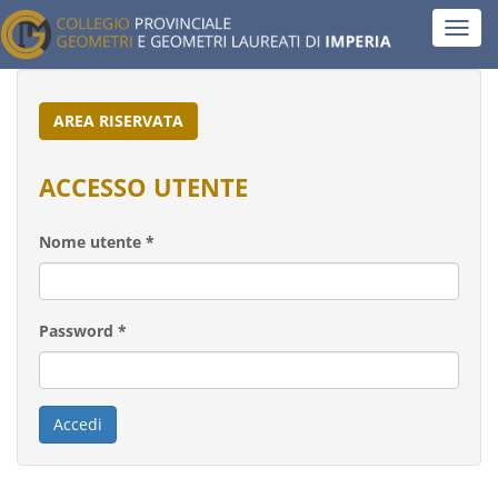
Salta
Toggl
al
navig
contenuto
principale
AREA RISERVATA
ACCESSO UTENTE
Nome utente
*
Password
*
Accedi